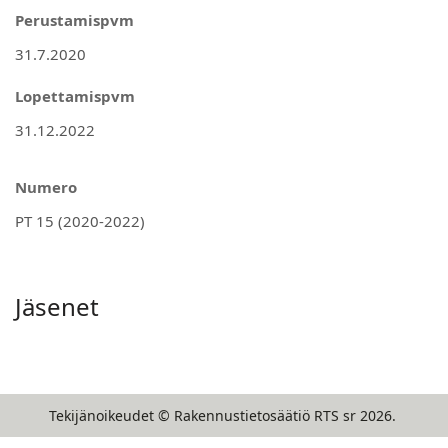
Perustamispvm
Lopettamispvm
Numero
Jäsenet
Tekijänoikeudet ©
Rakennustietosäätiö RTS sr
2026
.